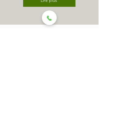
Lire plus
10 allée de Courtille
60140 Mogneville
06 99 43 02 79
Prénom & Nom
Téléphone